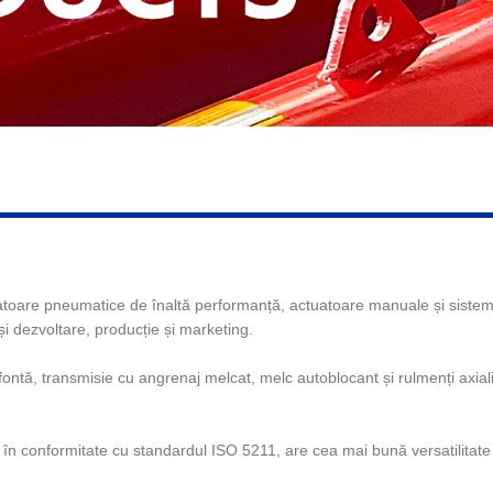
toare pneumatice de înaltă performanță, actuatoare manuale și sisteme 
i dezvoltare, producție și marketing.
ontă, transmisie cu angrenaj melcat, melc autoblocant și rulmenți axiali
at în conformitate cu standardul ISO 5211, are cea mai bună versatilitat