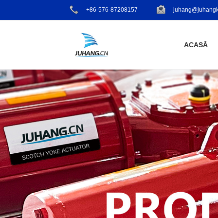
+86-576-87208157
juhang@juhangk
ACASĂ