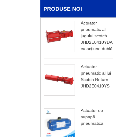
PRODUSE NOI
Actuator
pneumatic al
jugului scotch
JHD2E0410YDA
cu acțiune dublă
Actuator
pneumatic al lui
Scotch Return
JHD2E0410YS
Actuator de
supapă
pneumatică