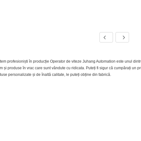
em profesioniști în producție Operator de viteze Juhang Automation este unul dintre 
 și produse în vrac care sunt vândute cu ridicata. Puteți fi sigur că cumpărați un p
use personalizate și de înaltă calitate, le puteți obține din fabrică.