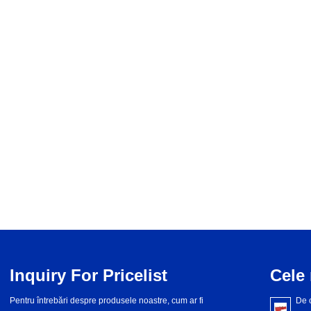
Inquiry For Pricelist
Cele 
Pentru întrebări despre produsele noastre, cum ar fi
Ce este actuatorul tip ambreiaj?
2024/08/24
De 