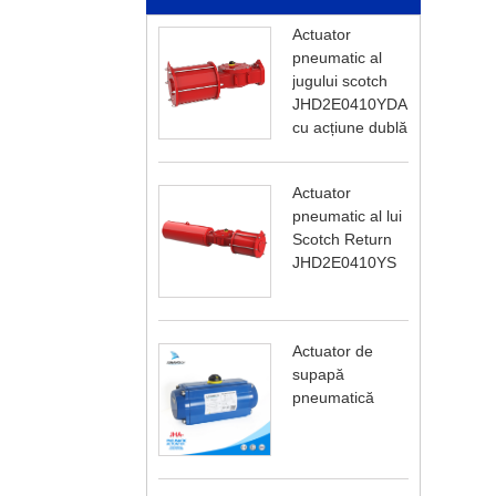
Actuator
pneumatic al
jugului scotch
JHD2E0410YDA
cu acțiune dublă
Actuator
pneumatic al lui
Scotch Return
JHD2E0410YS
Actuator de
supapă
pneumatică