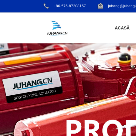
+86-576-87208157
juhang@juhangk
ACASĂ